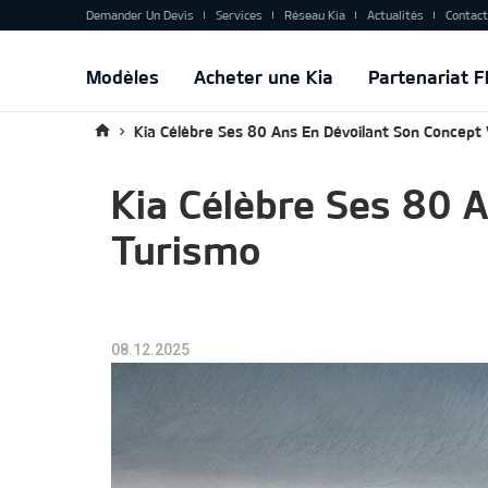
Aller
Top
Demander Un Devis
Services
Réseau Kia
Actualités
Contac
au
menu
contenu
principal
Main
Modèles
Acheter une Kia
Partenariat F
navigation
Kia Célèbre Ses 80 Ans En Dévoilant Son Concept
Kia Célèbre Ses 80 
Turismo
08.12.2025