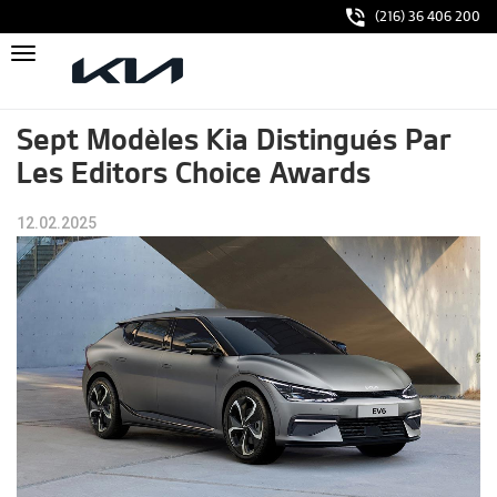
Aller
(216) 36 406 200
au
contenu
Toggle
principal
navigation
Sept Modèles Kia Distingués Par
Les Editors Choice Awards
12.02.2025